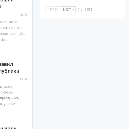
х
PREV
NEXT
1 of 4 503
0
 район аким
в на полигоне
еских занятий с
 из…
равил
публики
0
ашукеев
спублики.
 праздником,
а, упрочить…
и Ряду