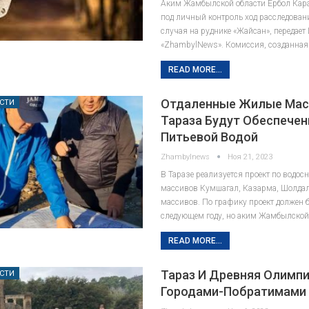
Аким Жамбылской области Ербол Кар
под личный контроль ход расследован
случая на руднике «Жайсан», передает
«ZhambylNews». Комиссия, созданная
READ MORE...
Отдаленные Жилые Ма
СТИ
Тараза Будут Обеспече
Питьевой Водой
Zhambylnews
Ноя 21, 2023
В Таразе реализуется проект по водо
массивов Кумшагал, Казарма, Шолдал
массивов. По графику проект должен 
следующем году, но аким Жамбылско
READ MORE...
Тараз И Древняя Олимпи
СТИ
Городами-Побратимами