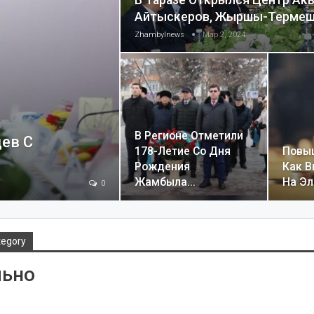
В Таразе Открылся Центр Ак
Айтыскеров, Жыршы-Терме
Zhambylnews
Мар 2, 2024
В Регионе Отметили
ев С
178-Летие Со Дня
Повы
Рождения
Как В
Жамбыла…
На Э
0
tegory
льно