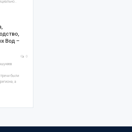
пециально…
,
одство,
х Вод –
0
ашукеев
стречи были
региона, а