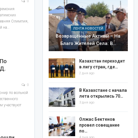
0
еремония
ратимских
ревняя Олимпия,
ой на…
ЛЕНТА НОВОСТЕЙ
Возвращённые Активы – На
Благо Жителей Села: В…
 По
Казахстан переходит
в лигу стран, где…
Д.
2 дня ago
0
В Казахстане с начала
рнир по вольной
лета открылись 70…
ественного
3 дня ago
ем участвуют
Олжас Бектенов
провел совещание
по…
рошли
4 дня ago