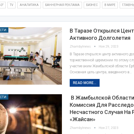
50"
TV
АНАЛИТИКА
БАННЕРНАЯ РЕКЛАМА
БИЗНЕС
В МИРЕ
ГЛАВН
В Таразе Открылся Цен
СТИ
Активного Долголетия
Zhambylnews
Ноя 29, 2023
В Таразе открылся центр активного до
торжественной церемонии по этому с
участие аким Жамбылской области Ер
Основная цель центра, введенного в…
READ MORE...
В Жамбылской Области
СТИ
Комиссия Для Расследо
Несчастного Случая На 
«Жайсан»
Zhambylnews
Ноя 27, 2023