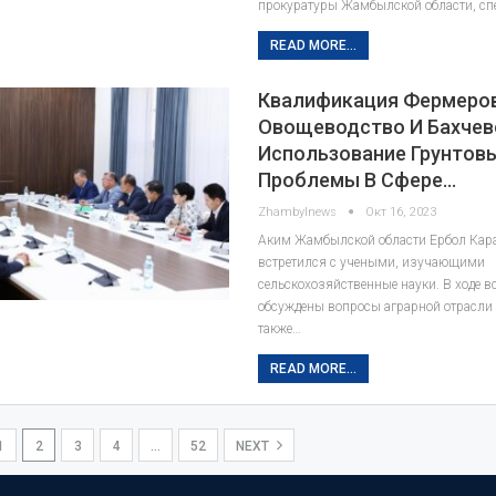
прокуратуры Жамбылской области, с
READ MORE...
Квалификация Фермеров
Овощеводство И Бахчев
Использование Грунтовы
Проблемы В Сфере…
Zhambylnews
Окт 16, 2023
Аким Жамбылской области Ербол Кар
встретился с учеными, изучающими
сельскохозяйственные науки. В ходе в
обсуждены вопросы аграрной отрасли 
также…
READ MORE...
1
2
3
4
…
52
NEXT