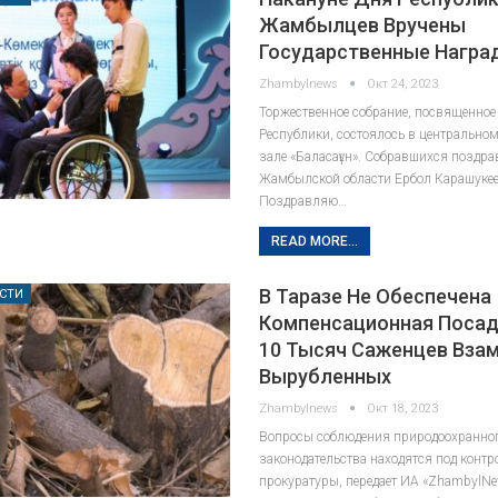
Жамбылцев Вручены
Государственные Награ
Zhambylnews
Окт 24, 2023
Торжественное собрание, посвященно
Республики, состоялось в центрально
зале «Баласағұн». Собравшихся поздр
Жамбылской области Ербол Карашукеев
Поздравляю…
READ MORE...
В Таразе Не Обеспечена
СТИ
Компенсационная Посад
10 Тысяч Саженцев Вза
Вырубленных
Zhambylnews
Окт 18, 2023
Вопросы соблюдения природоохранно
законодательства находятся под контр
прокуратуры, передает ИА «ZhambylN