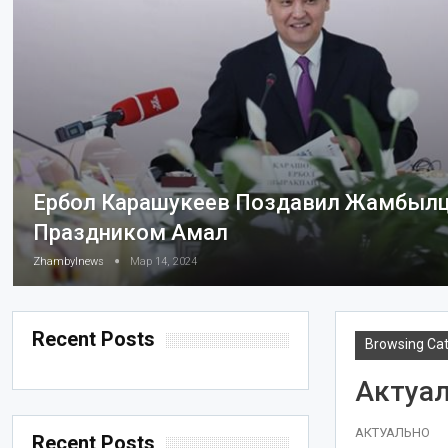
Ербол Карашукеев Поздавил Жамбылц
Праздником Амал
Zhambylnews
Мар 14, 2024
Recent Posts
Browsing Ca
Актуа
АКТУАЛЬНО
Recent Posts