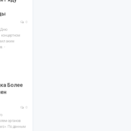
ды
0
е Дню
м концертном
авил аким
. -
ка Более
мен
0
го
олем органов
ews». По данным