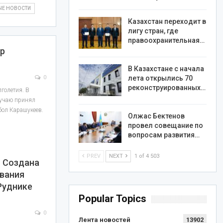
ЫЕ НОВОСТИ
Казахстан переходит в
лигу стран, где
правоохранительная…
тр
В Казахстане с начала
0
лета открылись 70
реконструированных…
лголетия. В
лучаю принял
бол Карашукеев.
Олжас Бектенов
провел совещание по
вопросам развития…
PREV
NEXT
1 of 4 503
 Создана
вания
Руднике
Popular Topics
0
Лента новостей
13902