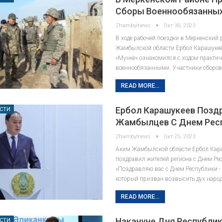
Сборы Военнообязанны
Zhambylnews
Окт 30, 2023
В ходе рабочей поездки в Меркенский
Жамбылской области Ербол Карашукее
«Мунке» ознакомился с ходом практич
военнообязанными. Участники сборов
READ MORE...
Ербол Карашукеев Позд
СТИ
Жамбылцев С Днем Рес
Zhambylnews
Окт 25, 2023
Аким Жамбылской области Ербол Кар
поздравил жителей региона с Днем Ре
«Поздравляю вас с Днем Республики ­-
который призван возвысить дух народ
READ MORE...
Накануне Дня Республик
СТИ