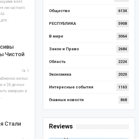
ашукеев взял
ия несчастного
Общество
6134
 ИА
 для…
РЕСПУБЛИКА
5908
В мире
3064
ссивы
Закон и Право
2684
ны Чистой
Область
2224
0
Экономика
2020
снабжению жилых
а и 28 дачных
Интересные события
1163
быть завершен в
й…
Главные новости
868
я Стали
Reviews