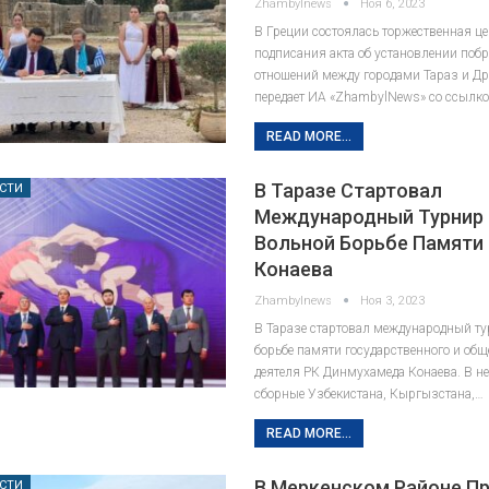
Zhambylnews
Ноя 6, 2023
В Греции состоялась торжественная ц
подписания акта об установлении поб
отношений между городами Тараз и Д
передает ИА «ZhambylNews» со ссылк
READ MORE...
В Таразе Стартовал
СТИ
Международный Турнир
Вольной Борьбе Памяти 
Конаева
Zhambylnews
Ноя 3, 2023
В Таразе стартовал международный ту
борьбе памяти государственного и общ
деятеля РК Динмухамеда Конаева. В н
сборные Узбекистана, Кыргызстана,…
READ MORE...
В Меркенском Районе П
СТИ