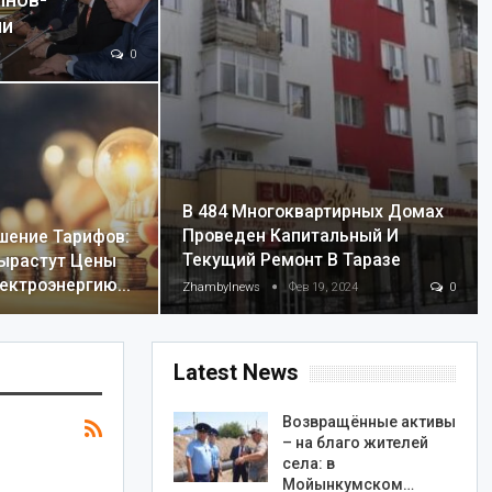
ынов-
ши
0
В 484 Многоквартирных Домах
Проведен Капитальный И
шение Тарифов:
Текущий Ремонт В Таразе
ырастут Цены
лектроэнергию…
Zhambylnews
Фев 19, 2024
0
Latest News
Возвращённые активы
– на благо жителей
села: в
Мойынкумском…