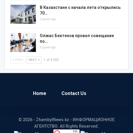
В Казахстане с начала лета открылись
70…
5 дней ago
Олжас Бектенов провел совещание
по…
6 дней ago
PREV
NEXT
1 of 4 503
Home
Contact Us
© 2026 - ZhambylNews.kz - ИНФОРМАЦИОННОЕ
АГЕНТСТВО. All Rights Reserved.