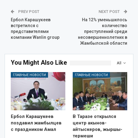
PREV POST
NEXT POST
Ербол Карашукеев
На 12% уменьшилось
встретился с
количество
представителями
преступлений среди
компании Wanlin group
несовершеннолетних в
Жамбылской области
You Might Also Like
All
ГЛАВНЫЕ НОВОСТИ
ГЛАВНЫЕ НОВОСТИ
Ербол Карашукеев
В Таразе открылся
поздавил жамбылцев
центр акынов-
с праздником Амал
айтыскеров, жыршы-
термеши