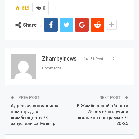
619
0
Share
Zhambylnews
16151 Posts
2
Comments
PREV POST
NEXT POST
Адресная социальная
В Жамбылской области
помощь для
75 семей получили
жамбылцев: в РК
жилье по программе 7-
запустили call-центр
20-25