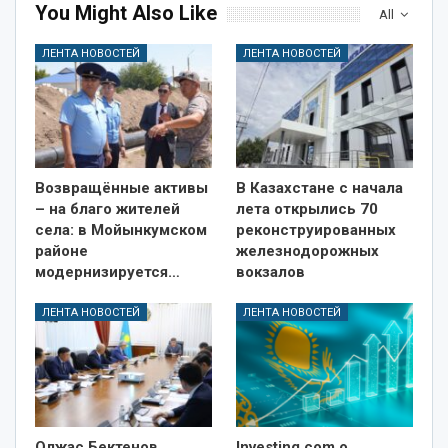
You Might Also Like
All
ЛЕНТА НОВОСТЕЙ
ЛЕНТА НОВОСТЕЙ
Возвращённые активы
В Казахстане с начала
– на благо жителей
лета открылись 70
села: в Мойынкумском
реконструированных
районе
железнодорожных
модернизируется…
вокзалов
ЛЕНТА НОВОСТЕЙ
ЛЕНТА НОВОСТЕЙ
Олжас Бектенов
Investing.com о