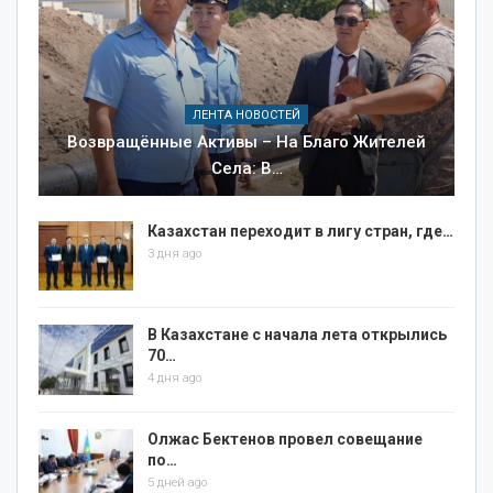
ЛЕНТА НОВОСТЕЙ
Возвращённые Активы – На Благо Жителей
Села: В…
Казахстан переходит в лигу стран, где…
3 дня ago
В Казахстане с начала лета открылись
70…
4 дня ago
Олжас Бектенов провел совещание
по…
5 дней ago