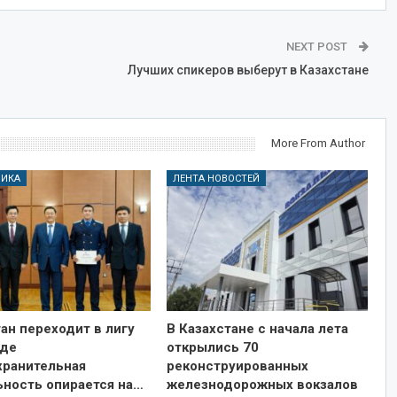
NEXT POST
Лучших спикеров выберут в Казахстане
More From Author
ЛИКА
ЛЕНТА НОВОСТЕЙ
ан переходит в лигу
В Казахстане с начала лета
где
открылись 70
хранительная
реконструированных
ьность опирается на…
железнодорожных вокзалов