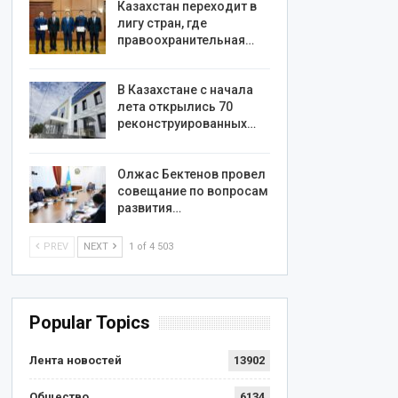
Казахстан переходит в
лигу стран, где
правоохранительная…
В Казахстане с начала
лета открылись 70
реконструированных…
Олжас Бектенов провел
совещание по вопросам
развития…
PREV
NEXT
1 of 4 503
Popular Topics
Лента новостей
13902
Общество
6134