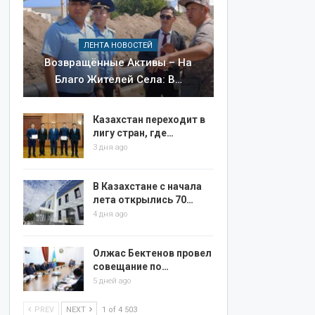
ЛЕНТА НОВОСТЕЙ
Возвращённые Активы – На
Благо Жителей Села: В…
Казахстан переходит в
лигу стран, где…
3 дня ago
В Казахстане с начала
лета открылись 70…
4 дня ago
Олжас Бектенов провел
совещание по…
5 дней ago
PREV
NEXT
1 of 4 503