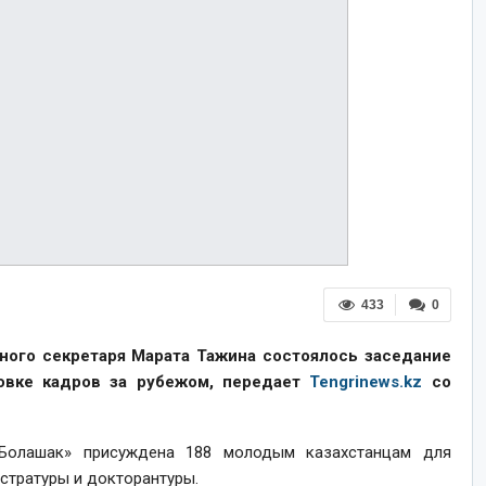
433
0
ого секретаря Марата Тажина состоялось заседание
овке кадров за рубежом, передает
Tengrinews.kz
со
«Болашак» присуждена 188 молодым казахстанцам для
истратуры и докторантуры.