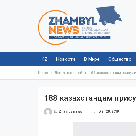
KZ
Новости
В Мире
Общество
Home
Лента новостей
188 казахстанцам присуд
188 казахстанцам прис
On
Авг 29, 2019
By
Zhambylnews