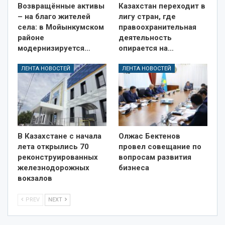
Возвращённые активы
Казахстан переходит в
– на благо жителей
лигу стран, где
села: в Мойынкумском
правоохранительная
районе
деятельность
модернизируется…
опирается на…
ЛЕНТА НОВОСТЕЙ
ЛЕНТА НОВОСТЕЙ
В Казахстане с начала
Олжас Бектенов
лета открылись 70
провел совещание по
реконструированных
вопросам развития
железнодорожных
бизнеса
вокзалов
PREV
NEXT