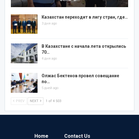
Казахстан переходит в лигу стран, где…
3 дня ago
В Казахстане с начала лета открылись
70…
4 дня ago
Олжас Бектенов провел совещание
по…
5 дней ago
PREV
NEXT
1 of 4 503
Home
Contact Us