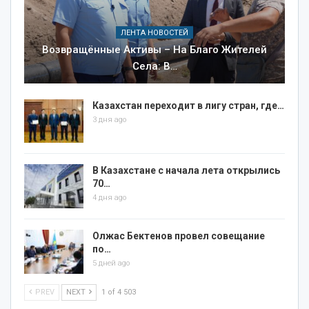
ЛЕНТА НОВОСТЕЙ
Возвращённые Активы – На Благо Жителей
Села: В…
Казахстан переходит в лигу стран, где…
3 дня ago
В Казахстане с начала лета открылись
70…
4 дня ago
Олжас Бектенов провел совещание
по…
5 дней ago
PREV
NEXT
1 of 4 503