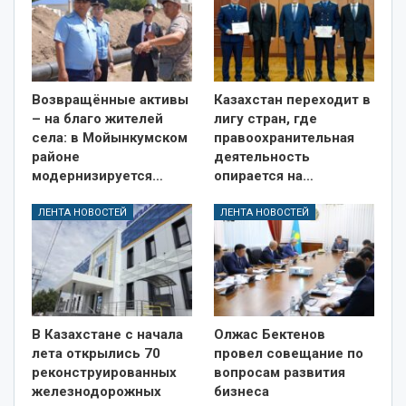
Возвращённые активы
Казахстан переходит в
– на благо жителей
лигу стран, где
села: в Мойынкумском
правоохранительная
районе
деятельность
модернизируется…
опирается на…
ЛЕНТА НОВОСТЕЙ
ЛЕНТА НОВОСТЕЙ
В Казахстане с начала
Олжас Бектенов
лета открылись 70
провел совещание по
реконструированных
вопросам развития
железнодорожных
бизнеса