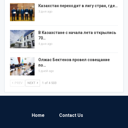
Казахстан переходит в лигу стран, где…
3 дня ago
В Казахстане с начала лета открылись
70…
4 дня ago
Олжас Бектенов провел совещание
по…
5 дней ago
PREV
NEXT
1 of 4 503
Home
Contact Us