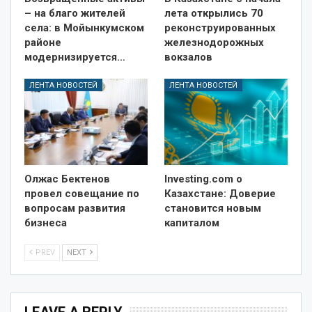
– на благо жителей
лета открылись 70
села: в Мойынкумском
реконструированных
районе
железнодорожных
модернизируется…
вокзалов
ЛЕНТА НОВОСТЕЙ
ЛЕНТА НОВОСТЕЙ
Олжас Бектенов
Investing.com о
провел совещание по
Казахстане: Доверие
вопросам развития
становится новым
бизнеса
капиталом
PREV
NEXT
LEAVE A REPLY