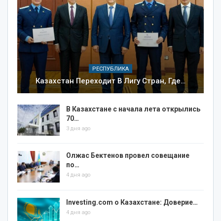
РЕСПУБЛИКА
Казахстан Переходит В Лигу Стран, Где…
В Казахстане с начала лета открылись
70…
3 дня ago
Олжас Бектенов провел совещание
по…
4 дня ago
Investing.com о Казахстане: Доверие…
4 дня ago