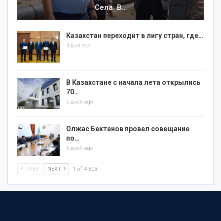
Села: В…
Казахстан переходит в лигу стран, где…
4 дня ago
В Казахстане с начала лета открылись
70…
5 дней ago
Олжас Бектенов провел совещание
по…
6 дней ago
PREV
NEXT
1 of 4 503