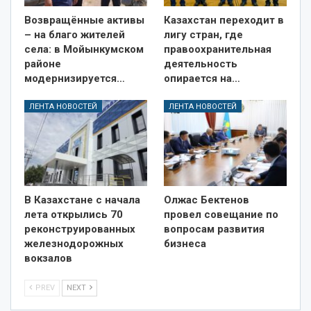
Возвращённые активы
Казахстан переходит в
– на благо жителей
лигу стран, где
села: в Мойынкумском
правоохранительная
районе
деятельность
модернизируется…
опирается на…
ЛЕНТА НОВОСТЕЙ
ЛЕНТА НОВОСТЕЙ
В Казахстане с начала
Олжас Бектенов
лета открылись 70
провел совещание по
реконструированных
вопросам развития
железнодорожных
бизнеса
вокзалов
PREV
NEXT