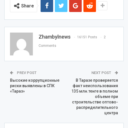
Share
Zhambylnews
16151 Posts
2
Comments
PREV POST
NEXT POST
Высокие коррупционные
В Таразе проверяется
риски выявлены в СПК
факт неиспользования
«Тараз»
135 млн.тенге в полном
объеме при
строительстве оптово-
распределительного
центра