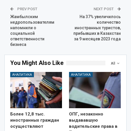
PREV POST
NEXT POST
Жамбылским
На 37% увеличилось
недропользователям
количество
напомнили о
иностранных туристов,
социальной
прибывших в Казахстан
ответственности
за 9 месяцев 2023 года
бизнеса
You Might Also Like
All
АНАЛИТИКА
АНАЛИТИКА
Более 12,8 тыс.
ОПГ, незаконно
иностранных граждан
выдававшую
осуществляют
водительские права в