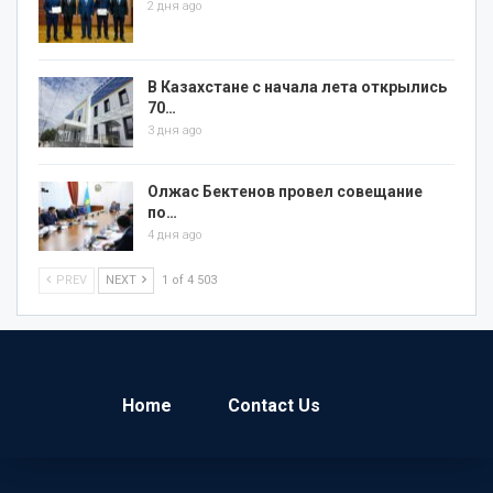
2 дня ago
В Казахстане с начала лета открылись
70…
3 дня ago
Олжас Бектенов провел совещание
по…
4 дня ago
PREV
NEXT
1 of 4 503
Home
Contact Us