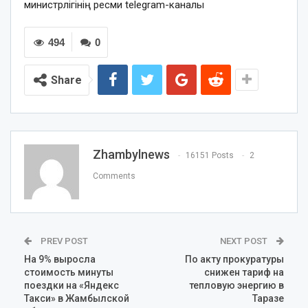
министрлігінің ресми telegram-каналы
494
0
Share
Zhambylnews
16151 Posts
2
Comments
PREV POST
NEXT POST
На 9% выросла
По акту прокуратуры
стоимость минуты
снижен тариф на
поездки на «Яндекс
тепловую энергию в
Такси» в Жамбылской
Таразе