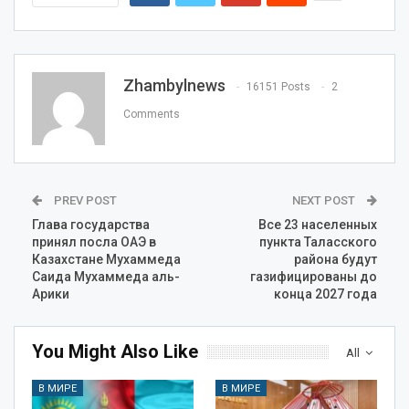
Zhambylnews
16151 Posts
2
Comments
PREV POST
NEXT POST
Глава государства
Все 23 населенных
принял посла ОАЭ в
пункта Таласского
Казахстане Мухаммеда
района будут
Саида Мухаммеда аль-
газифицированы до
Арики
конца 2027 года
You Might Also Like
All
В МИРЕ
В МИРЕ