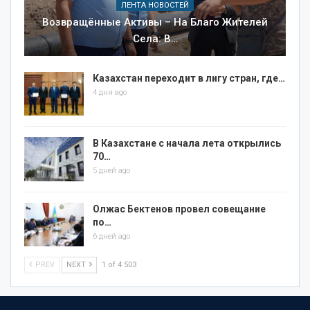
ЛЕНТА НОВОСТЕЙ
Возвращённые Активы – На Благо Жителей
Села: В…
Казахстан переходит в лигу стран, где…
4 дня ago
В Казахстане с начала лета открылись
70…
5 дней ago
Олжас Бектенов провел совещание
по…
6 дней ago
PREV
NEXT
1 of 4 503