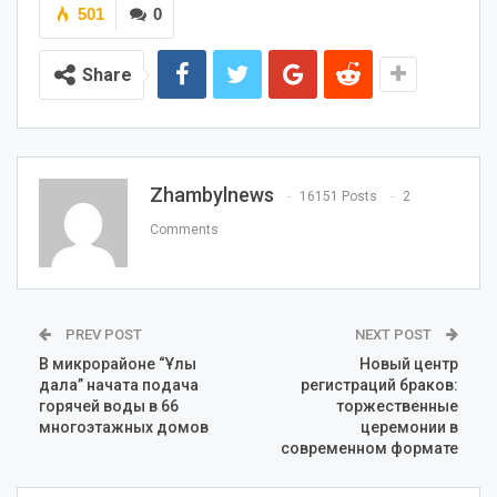
501
0
Share
Zhambylnews
16151 Posts
2
Comments
PREV POST
NEXT POST
В микрорайоне “Ұлы
Новый центр
дала” начата подача
регистраций браков:
горячей воды в 66
торжественные
многоэтажных домов
церемонии в
современном формате