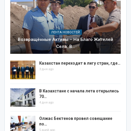
ЛЕНТА НОВОСТЕЙ
Возвращённые Активы – На Благо Жителей
Села: В…
Казахстан переходит в лигу стран, где…
3 дня ago
В Казахстане с начала лета открылись
70…
4 дня ago
Олжас Бектенов провел совещание
по…
5 дней ago