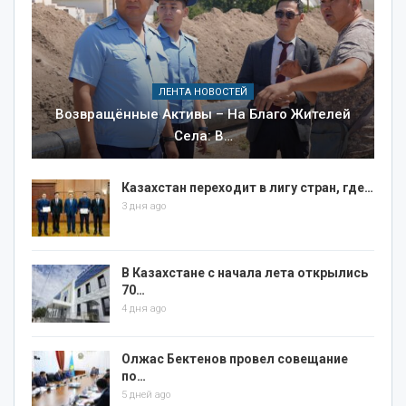
ЛЕНТА НОВОСТЕЙ
Возвращённые Активы – На Благо Жителей
Села: В…
Казахстан переходит в лигу стран, где…
3 дня ago
В Казахстане с начала лета открылись
70…
4 дня ago
Олжас Бектенов провел совещание
по…
5 дней ago