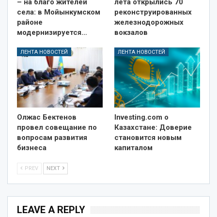
– на благо жителей
лета открылись 70
села: в Мойынкумском
реконструированных
районе
железнодорожных
модернизируется…
вокзалов
ЛЕНТА НОВОСТЕЙ
ЛЕНТА НОВОСТЕЙ
Олжас Бектенов
Investing.com о
провел совещание по
Казахстане: Доверие
вопросам развития
становится новым
бизнеса
капиталом
PREV
NEXT
LEAVE A REPLY