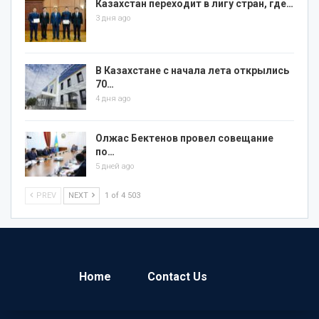
Казахстан переходит в лигу стран, где…
3 дня ago
В Казахстане с начала лета открылись
70…
4 дня ago
Олжас Бектенов провел совещание
по…
5 дней ago
PREV
NEXT
1 of 4 503
Home
Contact Us