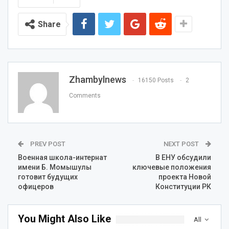
Share
Zhambylnews
16150 Posts
2
Comments
PREV POST
NEXT POST
Военная школа-интернат
В ЕНУ обсудили
имени Б. Момышулы
ключевые положения
готовит будущих
проекта Новой
офицеров
Конституции РК
You Might Also Like
All