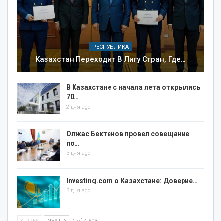
РЕСПУБЛИКА
Казахстан Переходит В Лигу Стран, Где…
В Казахстане с начала лета открылись
70…
2 дня ago
Олжас Бектенов провел совещание
по…
3 дня ago
Investing.com о Казахстане: Доверие…
3 дня ago
PREV
NEXT
1 of 4 503