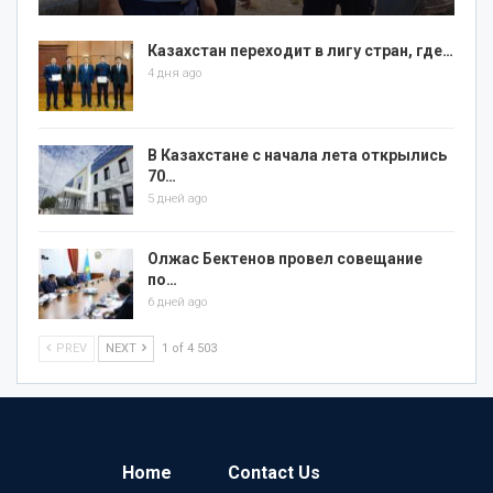
Казахстан переходит в лигу стран, где…
4 дня ago
В Казахстане с начала лета открылись
70…
5 дней ago
Олжас Бектенов провел совещание
по…
6 дней ago
PREV
NEXT
1 of 4 503
Home
Contact Us