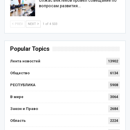
Олжас Бектенов провел совещание по
вопросам развития…
PREV
NEXT
1 of 4 503
Popular Topics
Лента новостей
13902
Общество
6134
РЕСПУБЛИКА
5908
В мире
3064
Закон и Право
2684
Область
2224