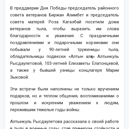
В преддверии Дня Победы председатель районного
совета ветеранов Биржан Алимбет и председатель
совета матерей Роза Кагазбай посетили дома
ветеранов тыла, чтобы выразить им слова
благодарности и уважения. С праздничными
поздравлениями и подарочными корзинами они
побывали у 90-летней труженицы тыла,
обладательницы подвески «Алтын алқа» Алтынкуль
Рысдаулетовой, 103-летней Елизаветы Елатонцевой,
а также у бывшей узницы концлагеря Марии
Зыковой.
Эти встречи были наполнены не только вручением
подарков, но и теплом общения, воспоминаниями о
прошлом и искренним уважением к людям,
пережившим тяжелые годы войны.
Алтынкуль Рысдаулетова рассказала о своей работе
в тылу в военные годы, став примером стойкости и