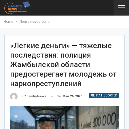
Home
Лента новостей
«Легкие деньги» — тяжелые
последствия: полиция
Жамбылской области
предостерегает молодежь от
наркопреступлений
ЛЕНТА НОВОСТЕЙ
On
Май 26, 2026
By
Zhambylnews