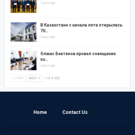
2 дня ago
В Казахстане с начала лета открылись
70…
3 дня ago
Олжас Бектенов провел совещание
по…
4 дня ago
PREV
NEXT
1 of 4 503
Home
Contact Us