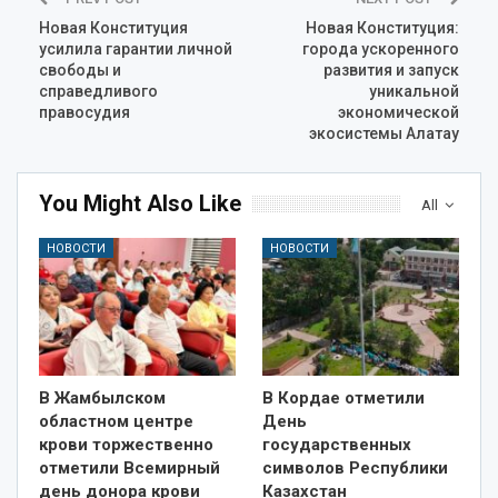
Новая Конституция
Новая Конституция:
усилила гарантии личной
города ускоренного
свободы и
развития и запуск
справедливого
уникальной
правосудия
экономической
экосистемы Алатау
You Might Also Like
All
НОВОСТИ
НОВОСТИ
В Жамбылском
В Кордае отметили
областном центре
День
крови торжественно
государственных
отметили Всемирный
символов Республики
день донора крови
Казахстан