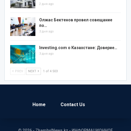
2 дня ago
Олжас Бектенов провел совещание
по…
3 дня ago
Investing.com о Казахстане: Доверие…
3 дня ago
PREV
NEXT
1 of 4 503
Home
Contact Us
© 2026 - ZhambylNews.kz - ИНФОРМАЦИОННОЕ