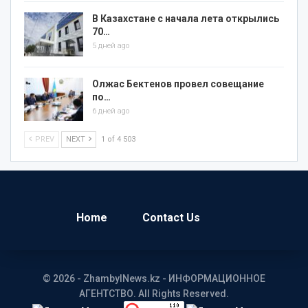
В Казахстане с начала лета открылись
70…
5 дней ago
Олжас Бектенов провел совещание
по…
6 дней ago
PREV
NEXT
1 of 4 503
Home
Contact Us
© 2026 - ZhambylNews.kz - ИНФОРМАЦИОННОЕ
АГЕНТСТВО. All Rights Reserved.