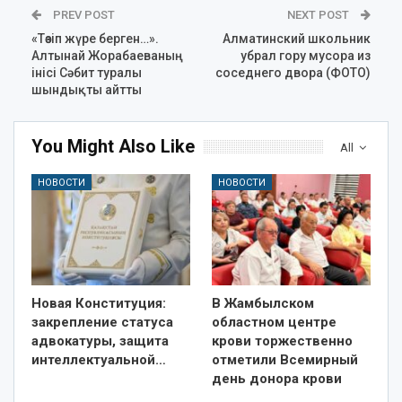
PREV POST
NEXT POST
«Төзіп жүре берген…».
Алматинский школьник
Алтынай Жорабаеваның
убрал гору мусора из
інісі Сәбит туралы
соседнего двора (ФОТО)
шындықты айтты
You Might Also Like
All
НОВОСТИ
НОВОСТИ
Новая Конституция:
В Жамбылском
закрепление статуса
областном центре
адвокатуры, защита
крови торжественно
интеллектуальной…
отметили Всемирный
день донора крови