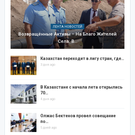
ЛЕНТА НОВОСТЕЙ
Возвращённые Активы – На Благо Жителей
Села: В…
Казахстан переходит в лигу стран, где…
3 дня ago
В Казахстане с начала лета открылись
70…
4 дня ago
Олжас Бектенов провел совещание
по…
5 дней ago