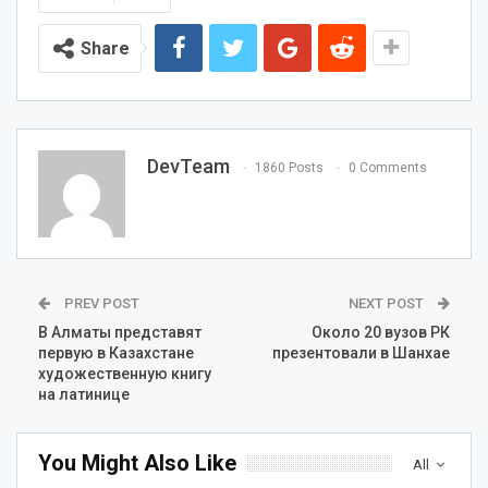
Share
DevTeam
1860 Posts
0 Comments
PREV POST
NEXT POST
В Алматы представят
Около 20 вузов РК
первую в Казахстане
презентовали в Шанхае‍
художественную книгу
на латинице
You Might Also Like
All