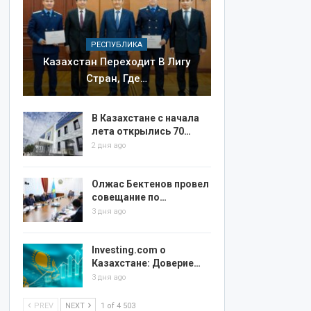
РЕСПУБЛИКА
Казахстан Переходит В Лигу
Стран, Где…
В Казахстане с начала
лета открылись 70…
2 дня ago
Олжас Бектенов провел
совещание по…
3 дня ago
Investing.com о
Казахстане: Доверие…
3 дня ago
PREV
NEXT
1 of 4 503