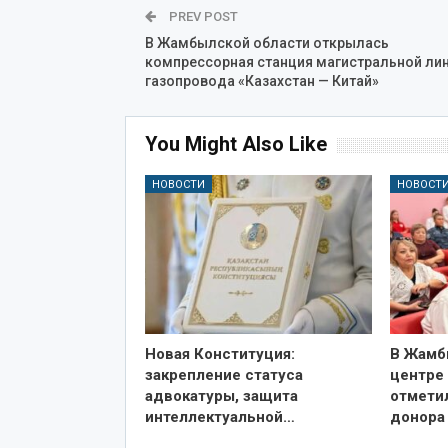
PREV POST
В Жамбылской области открылась
компрессорная станция магистральной ли
газопровода «Казахстан — Китай»
You Might Also Like
НОВОСТИ
НОВОСТ
Новая Конституция:
В Жамб
закрепление статуса
центре
адвокатуры, защита
отмети
интеллектуальной…
донора