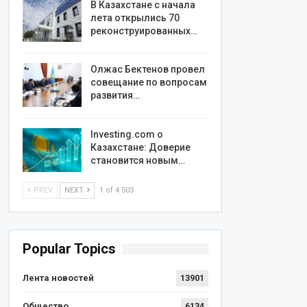
В Казахстане с начала
лета открылись 70
реконструированных…
Олжас Бектенов провел
совещание по вопросам
развития…
Investing.com о
Казахстане: Доверие
становится новым…
PREV
NEXT
1 of 4 503
Popular Topics
Лента новостей
13901
Общество
6134