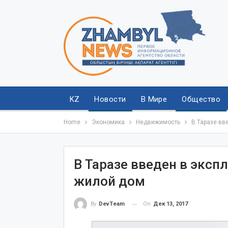
KZ
Новости
В Мире
Общество
Home
Экономика
Недвижимость
В Таразе вв
В Таразе введен в экс
жилой дом
On
Дек 13, 2017
By
DevTeam