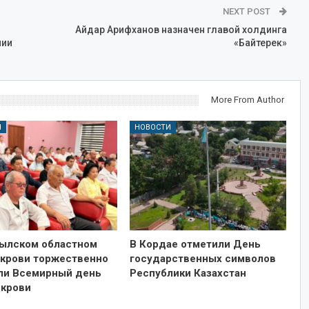
NEXT POST
Айдар Арифханов назначен главой холдинга
нии
«Байтерек»
More From Author
И
НОВОСТИ
ылском областном
В Кордае отметили День
 крови торжественно
государственных символов
ли Всемирный день
Республики Казахстан
 крови