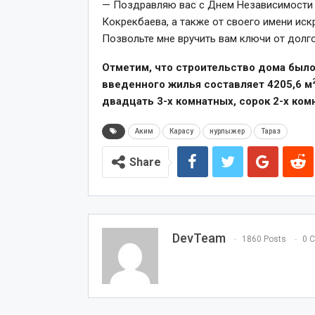
— Поздравляю вас с Днем Независимости 
Кокрекбаева, а также от своего имени ис
Позвольте мне вручить вам ключи от долг
Отметим, что строительство дома было
введенного жилья составляет 4205,6 м
двадцать 3-х комнатных, сорок 2-х ко
Аким
Карасу
нурлыжер
Тараз
Share
DevTeam
1860 Posts
0 