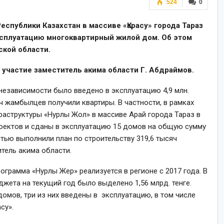
524
0
спублики Казахстан в массиве «Қарасу» города Тараз
ксплуатацию многоквартирный жилой дом. Об этом
кой области.
участие заместитель акима области Г. Абдраймов.
независимости было введено в эксплуатацию 4,9 млн.
ч жамбылцев получили квартиры. В частности, в рамках
аструктуры «Нурлы Жол» в массиве Арай города Тараз в
роектов и сданы в эксплуатацию 15 домов на общую сумму
стью выполнили план по строительству 319,6 тысяч
тель акима области.
ограмма «Нурлы Жер» реализуется в регионе с 2017 года. В
жета на текущий год было выделено 1,56 млрд. тенге.
омов, три из них введены в эксплуатацию, в том числе
су».