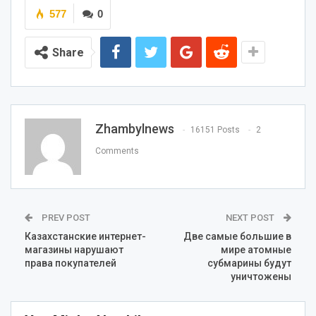
577
0
Share
Zhambylnews
16151 Posts
2
Comments
PREV POST
NEXT POST
Казахстанские интернет-
Две самые большие в
магазины нарушают
мире атомные
права покупателей
субмарины будут
уничтожены