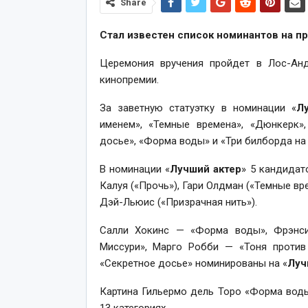
Share
Стал известен список номинантов на п
Церемония вручения пройдет в Лос-Анд
кинопремии.
За заветную статуэтку в номинации «
Л
именем», «Темные времена», «Дюнкерк»,
досье», «Форма воды» и «Три билборда на 
В номинации «
Лучший актер
» 5 кандидат
Калуя («Прочь»), Гари Олдман («Темные вр
Дэй-Льюис («Призрачная нить»).
Салли Хокинс — «Форма воды», Фрэнси
Миссури», Марго Робби — «Тоня проти
«Секретное досье» номинированы на «
Луч
Картина Гильермо дель Торо «Форма вод