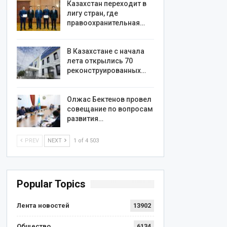
Казахстан переходит в
лигу стран, где
правоохранительная…
В Казахстане с начала
лета открылись 70
реконструированных…
Олжас Бектенов провел
совещание по вопросам
развития…
PREV
NEXT
1 of 4 503
Popular Topics
Лента новостей
13902
Общество
6134