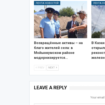
ЛЕНТА НОВОСТЕЙ
ЛЕНТА Н
Возвращённые активы – на
В Казах
благо жителей села: в
открыл
Мойынкумском районе
реконс
модернизируется…
железн
PREV
NEXT
LEAVE A REPLY
Your email