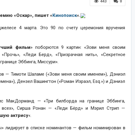
443
0
ремию «Оскар», пишет «
Кинопоиск
«.
желесе 4 марта. Это 90 по счету церемония вручения
учший фильм
» поборются 9 картин: «Зови меня своим
 «Прочь», «Леди Берд», «Призрачная нить», «Секретное
границе Эббинга, Миссури».
ов — Тимоти Шаламе («Зови меня своим именем»), Дэниэл
емена»), Дензел Вашингтон («Роман Израэл, Esq.») и Дэниэл
с МакДорманд — «Три билборда на границе Эббинга,
в всех», Сирша Ронан — «Леди Бёрд» и Мэрил Стрип —
шую актрису
«.
ы» лидирует в списке номинантов — фильм номинирован в