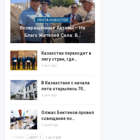
ЛЕНТА НОВОСТЕЙ
Возвращённые Активы – На
Благо Жителей Села: В…
Казахстан переходит в
лигу стран, где…
3 дня ago
В Казахстане с начала
лета открылись 70…
4 дня ago
Олжас Бектенов провел
совещание по…
5 дней ago
PREV
NEXT
1 of 4 503