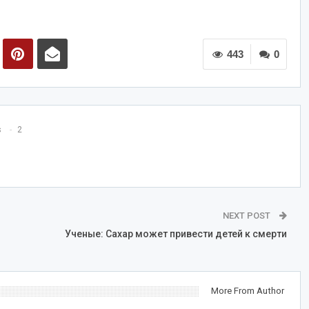
443
0
s
2
NEXT POST
Ученые: Сахар может привести детей к смерти
More From Author