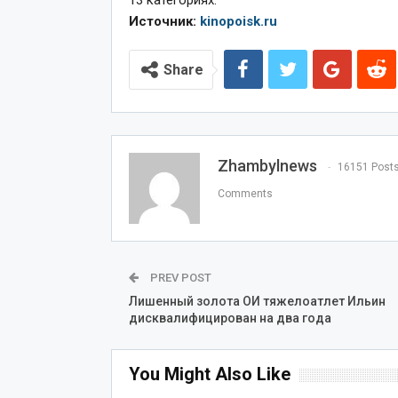
13 категориях.
Источник:
kinopoisk.ru
Share
Zhambylnews
16151 Post
Comments
PREV POST
Лишенный золота ОИ тяжелоатлет Ильин
дисквалифицирован на два года
You Might Also Like