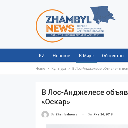
KZ
Новости
В Мире
Общество
Home
Культура
В Лос-Анджелесе объявлены ном
В Лос-Анджелесе объя
«Оскар»‍
On
Янв 24, 2018
By
Zhambylnews