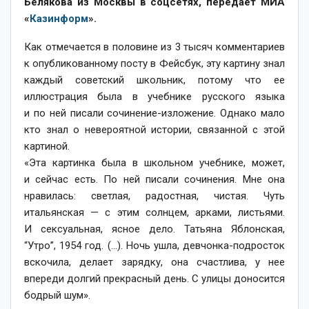
Белякова из Москвы в соцсетях, передает МИА
«
Казинформ
».
Как отмечается в половине из 3 тысяч комментариев
к опубликованному посту в Фейсбук, эту картину знал
каждый советский школьник, потому что ее
иллюстрация была в учебнике русского языка
и по ней писали сочинение-изложение. Однако мало
кто знал о невероятной истории, связанной с этой
картиной.
«Эта картинка была в школьном учебнике, может,
и сейчас есть. По ней писали сочинения. Мне она
нравилась: светлая, радостная, чистая. Чуть
итальянская — с этим солнцем, арками, листьями.
И сексуальная, ясное дело. Татьяна Яблонская,
“Утро”, 1954 год. (…). Ночь ушла, девчонка-подросток
вскочила, делает зарядку, она счастлива, у нее
впереди долгий прекрасный день. С улицы доносится
бодрый шум».