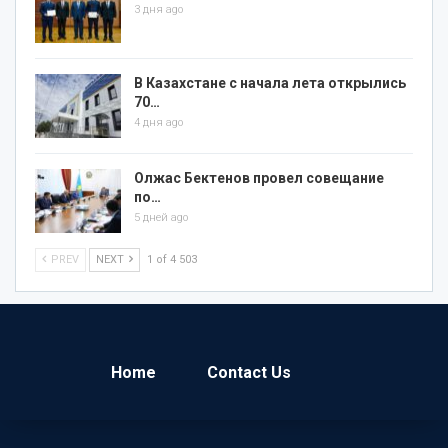
3 дня ago
В Казахстане с начала лета открылись
70…
4 дня ago
Олжас Бектенов провел совещание
по…
5 дней ago
PREV
NEXT
1 of 4 503
Home
Contact Us