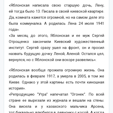
«Яблонская написала свою старшую дочь, Лену,
ей тогда было 13. Писала в своей киевской квартире.
Да, комната кажется огромной, но на самом деле это
была коммуналка. А родилась Лена 24 июля 1941
года».
«За месяц до этого, Яблонская и ее муж Сергей
Отрощенко закончили Киевский художественный
институт. Сергей сразу ушел на фронт, он и просил
назвать будущую дочку Леной, Аленой. Остался цел,
вернулся, но с Яблонской они вскоре развелись».
«Яблонская вообще прожила огромную жизнь. Она
родилась в феврале 1917, а умерла в 2005, в том же
Киеве. Однако у этой картины есть почти киношная
история».
«Репродукцию “Утра” напечатал “Огонек”. По всей
стране ее вырезали из журнала и вешали на стены.
Она висела и у казахского мальчика Арсена,
тот буквально влюбился в девчонку с косой. А когда