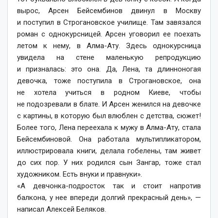
вырос, Арсен Бейсембинов двинул в Москву
и поступил в Строгановское училище. Там завязался
роман с однокурсницей. Арсен уговорил ее поехать
летом к нему, в Алма-Ату. Здесь однокурсница
увидела на стене маленькую репродукцию
и призналась: это она. Да, Лена, та длинноногая
девочка, тоже поступила в Строгановское, она
не хотела учиться в родном Киеве, чтобы
не подозревали в блате. И Арсен женился на девочке
с картины, в которую был влюблен с детства, сюжет!
Более того, Лена переехала к мужу в Алма-Ату, стала
Бейсембиновой. Она работала мультипликатором,
иллюстрировала книги, делала гобелены, там живет
до сих пор. У них родился сын Зангар, тоже стал
художником. Есть внуки и правнуки».
«А девчонка-подросток так и стоит напротив
балкона, у нее впереди долгий прекрасный день», —
написал Алексей Беляков.