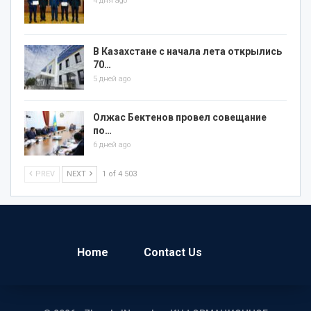
4 дня ago
В Казахстане с начала лета открылись
70…
5 дней ago
Олжас Бектенов провел совещание
по…
6 дней ago
PREV
NEXT
1 of 4 503
Home
Contact Us