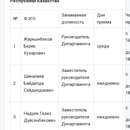
Республики Казахстан
Занимаемая
Дни
Ч
№
Ф.И.О
должность
приема
п
с
Руководитель
Жаркынбеков
16
Департамента
1.
Берик
среда
д
Кузарович
18
Заместитель
с 
Шиналиев
руководителя
2.
Байдилда
ежедневно
Департамента
д
Сейдилдаевич
18
с 
Заместитель
Надуев Газиз
3.
руководителя
ежедневно
д
Дуйсенбекович
Департамента
18