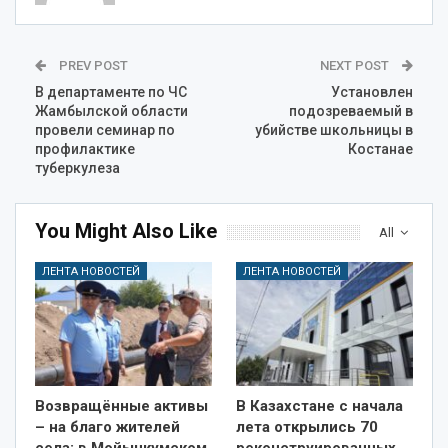
PREV POST
NEXT POST
В департаменте по ЧС
Установлен
Жамбылской области
подозреваемый в
провели семинар по
убийстве школьницы в
профилактике
Костанае
туберкулеза
You Might Also Like
All
ЛЕНТА НОВОСТЕЙ
ЛЕНТА НОВОСТЕЙ
Возвращённые активы
В Казахстане с начала
– на благо жителей
лета открылись 70
села: в Мойынкумском
реконструированных