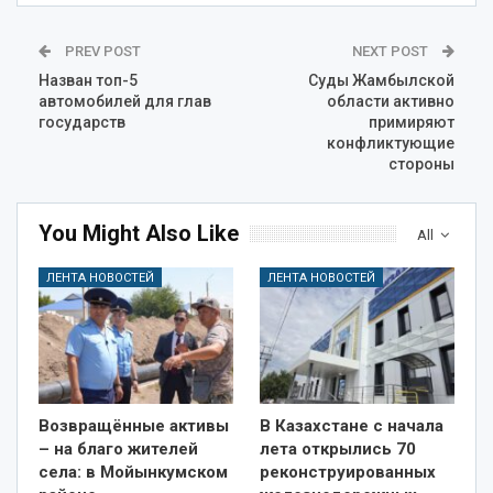
PREV POST
NEXT POST
Назван топ-5
Суды Жамбылской
автомобилей для глав
области активно
государств
примиряют
конфликтующие
стороны
You Might Also Like
All
ЛЕНТА НОВОСТЕЙ
ЛЕНТА НОВОСТЕЙ
Возвращённые активы
В Казахстане с начала
– на благо жителей
лета открылись 70
села: в Мойынкумском
реконструированных