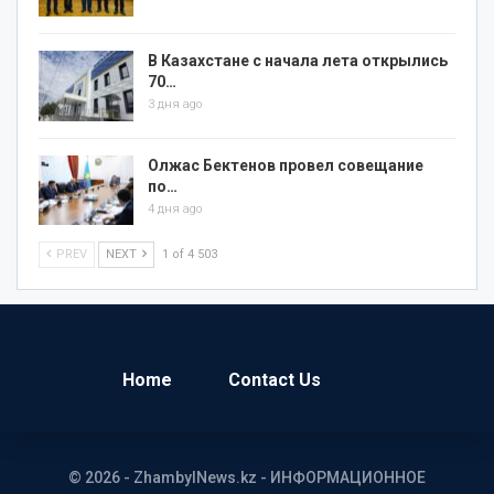
В Казахстане с начала лета открылись
70…
3 дня ago
Олжас Бектенов провел совещание
по…
4 дня ago
PREV
NEXT
1 of 4 503
Home
Contact Us
© 2026 - ZhambylNews.kz - ИНФОРМАЦИОННОЕ