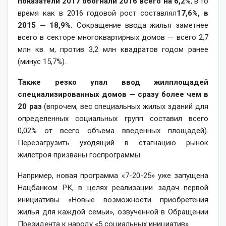
показатели 2017 обогнали 2016 всего на 6,2%
, в то
время как в 2016 годовой рост составлял
17,6%, в
2015 — 18,9%.
Сокращение ввода жилья заметнее
всего в секторе многоквартирных домов — всего 2,7
млн кв. м, против 3,2 млн квадратов годом ранее
(минус 15,7%).
Также резко упал ввод жилплощадей
специализированных домов — сразу более чем в
20 раз
(впрочем, вес специальных жилых зданий для
определенных социальных групп составил всего
0,02% от всего объема введенных площадей).
Перезагрузить уходящий в стагнацию рынок
жилстроя призваны госпрограммы.
Например, новая программа «7-20-25» уже запущена
Нацбанком РК, в целях реализации задач первой
инициативы «Новые возможности приобретения
жилья для каждой семьи», озвученной в Обращении
Президента к народу «5 социальных инициатив».