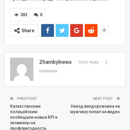
393
0
Share
Zhambylnews
16151 Posts
2
Comments
PREV POST
NEXT POST
Казахстанским
Наезд внедорожника на
полицейским
мужчину попал на видео
пообещали новые KPI и
экзамены на
профпригодность