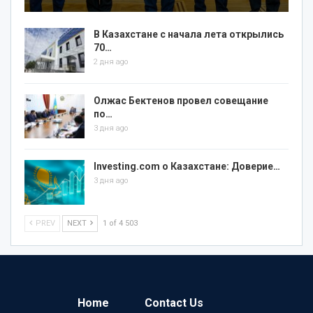
В Казахстане с начала лета открылись
70…
2 дня ago
Олжас Бектенов провел совещание
по…
3 дня ago
Investing.com о Казахстане: Доверие…
3 дня ago
PREV
NEXT
1 of 4 503
Home
Contact Us