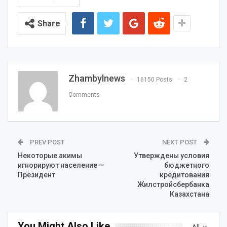
Share
Zhambylnews
16150 Posts
2
Comments
PREV POST
NEXT POST
Некоторые акимы
Утверждены условия
игнорируют население —
бюджетного
Президент
кредитования
Жилстройсбербанка
Казахстана
You Might Also Like
All