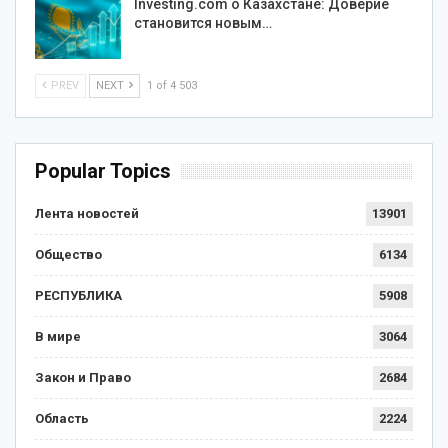
Investing.com о Казахстане: Доверие
становится новым…
PREV
NEXT
1 of 4 503
Popular Topics
Лента новостей
13901
Общество
6134
РЕСПУБЛИКА
5908
В мире
3064
Закон и Право
2684
Область
2224