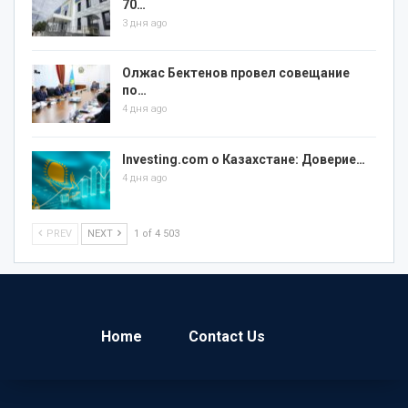
70…
3 дня ago
Олжас Бектенов провел совещание
по…
4 дня ago
Investing.com о Казахстане: Доверие…
4 дня ago
PREV
NEXT
1 of 4 503
Home
Contact Us