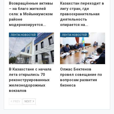
Возвращённые активы
Казахстан переходит в
– на благо жителей
лигу стран, где
села: в Мойынкумском
правоохранительная
районе
деятельность
модернизируется…
опирается на…
ЛЕНТА НОВОСТЕЙ
ЛЕНТА НОВОСТЕЙ
В Казахстане с начала
Олжас Бектенов
лета открылись 70
провел совещание по
реконструированных
вопросам развития
железнодорожных
бизнеса
вокзалов
PREV
NEXT