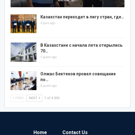
Казахстан переходит в лигу стран, где…
4 дня ago
В Казахстане с начала лета открылись
70…
5 дней ago
Олжас Бектенов провел совещание
по…
6 дней ago
PREV
NEXT
1 of 4 503
Home
Contact Us