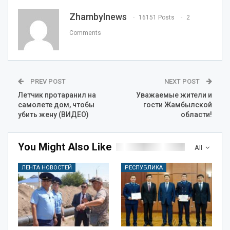
Zhambylnews
16151 Posts
2
Comments
PREV POST
NEXT POST
Летчик протаранил на
Уважаемые жители и
самолете дом, чтобы
гости Жамбылской
убить жену (ВИДЕО)
области!
You Might Also Like
All
ЛЕНТА НОВОСТЕЙ
РЕСПУБЛИКА