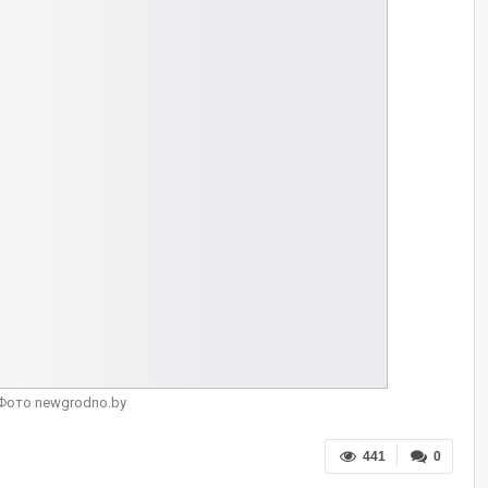
Фото newgrodno.by
441
0