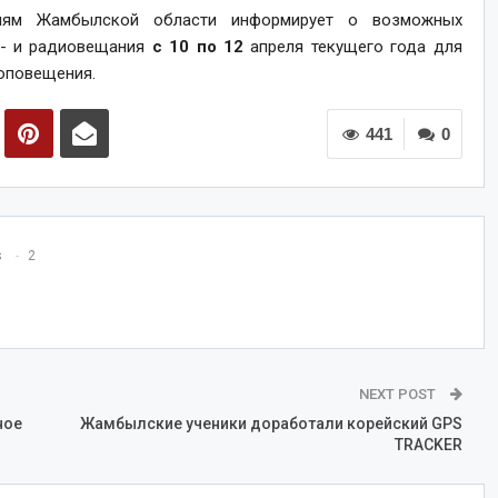
циям Жамбылской области информирует о возможных
е- и радиовещания
с 10 по 12
апреля текущего года для
оповещения.
441
0
s
2
NEXT POST
ное
Жамбылские ученики доработали корейский GPS
TRACKER