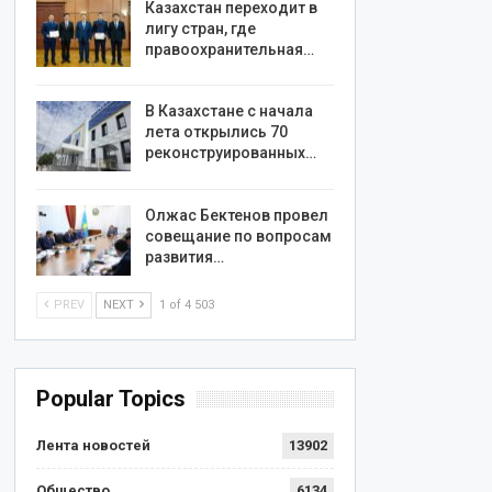
Казахстан переходит в
лигу стран, где
правоохранительная…
В Казахстане с начала
лета открылись 70
реконструированных…
Олжас Бектенов провел
совещание по вопросам
развития…
PREV
NEXT
1 of 4 503
Popular Topics
Лента новостей
13902
Общество
6134