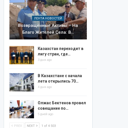
ЛЕНТА НОВОСТЕЙ
Возвращённые Активы – На
Благо Жителей Села: В…
Казахстан переходит в
лигу стран, где…
3 дня ago
В Казахстане с начала
лета открылись 70…
4 дня ago
Олжас Бектенов провел
совещание по…
5 дней ago
PREV
NEXT
1 of 4 503