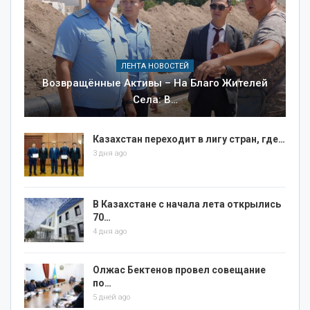
ЛЕНТА НОВОСТЕЙ
Возвращённые Активы – На Благо Жителей
Села: В…
Казахстан переходит в лигу стран, где…
3 дня ago
В Казахстане с начала лета открылись
70…
4 дня ago
Олжас Бектенов провел совещание
по…
5 дней ago