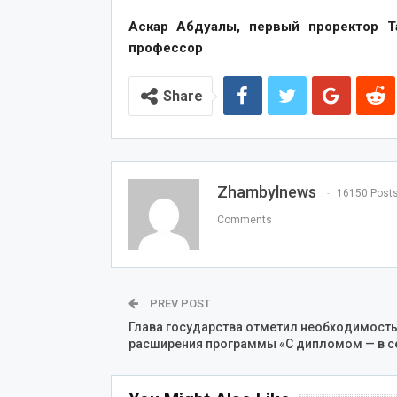
Аскар Абдуалы, первый проректор Та
профессор
Share
Zhambylnews
16150 Post
Comments
PREV POST
Глава государства отметил необходимост
расширения программы «С дипломом — в с