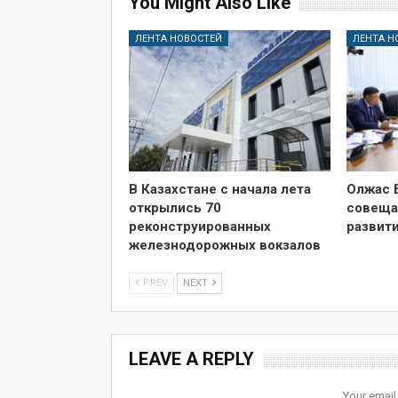
You Might Also Like
ЛЕНТА НОВОСТЕЙ
ЛЕНТА Н
В Казахстане с начала лета
Олжас 
открылись 70
совеща
реконструированных
развит
железнодорожных вокзалов
PREV
NEXT
LEAVE A REPLY
Your email