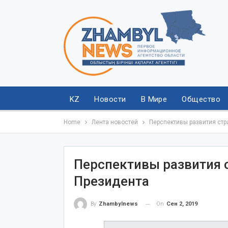
KZ
Новости
В Мире
Общество
Home
Лента новостей
Перспективы развития стр
Перспективы развития 
Президента
On
Сен 2, 2019
By
Zhambylnews