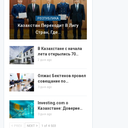
РЕСПУБЛИКА
Казахстан Переходит В Лигу
Стран, Где…
В Казахстане с начала
лета открылись 70…
2 дня ago
Олжас Бектенов провел
совещание по…
3 дня ago
Investing.com о
Казахстане: Доверие…
3 дня ago
PREV
NEXT
1 of 4 503