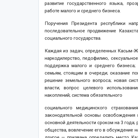
развитие государственного языка, проз
работе малого и среднего бизнеса.
Поручения Президента республики нап
последовательное продвижение Казахста
социального государства.
Каждая из задач, определенных Касым-Ж
наркодилерство, педофилию, сексуальное
поддержка малого и среднего бизнеса;
семьям, стоящим в очереди; оказание п
решение земельного вопроса; новая сис
власти; вопрос целевого использован
накоплений; система обязательного
социального медицинского страховани
законодательной основы освобождения к
основной деятельности сроком на 3 года;
общества, вовлечение его в обсуждение 
другое — призвана определить место Каз