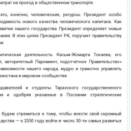
атрат на проезд в общественном транспорте.
то, конечно, человеческие, ресурсы. Президент особо
ходимость нового качества человеческого капитала. Как
азвития нашего государства Президент определяет новые
ния. В этих целях Президент РК, поручает правительству
м.
тическая деятельность Касым-Жомарта Токаева, его
т, авторитетный Парламент, подотчётное Правительство»
ависимости нашего народа, мудро и грамотно управлять
захстана в мировом сообществе.
авателей и студенты Таразского государствененого
ивая и одобряя указанные в Послании стратегические
и будем стремиться к тому, чтобы внести свой скромный
арства — к 2050 году войти в число 30-ти самых развитых