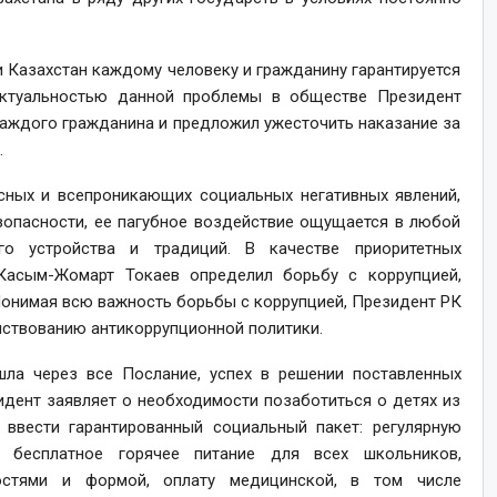
и Казахстан каждому человеку и гражданину гарантируется
актуальностью данной проблемы в обществе Президент
аждого гражданина и предложил ужесточить наказание за
.
сных и всепроникающих социальных негативных явлений,
зопасности, ее пагубное воздействие ощущается в любой
ого устройства и традиций. В качестве приоритетных
 Касым-Жомарт Токаев определил борьбу с коррупцией,
онимая всю важность борьбы с коррупцией, Президент РК
нствованию антикоррупционной политики.
ла через все Послание, успех в решении поставленных
идент заявляет о необходимости позаботиться о детях из
 ввести гарантированный социальный пакет: регулярную
 бесплатное горячее питание для всех школьников,
остями и формой, оплату медицинской, в том числе