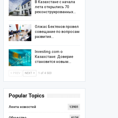
В Казахстане с начала
лета открылись 70
реконструированных…
Олжас Бектенов провел
совещание по вопросам
развития…
Investing.com о
Казахстане: Доверие
становится новым…
PREV
NEXT
1 of 4 503
Popular Topics
Лента новостей
13901
Общество
6134