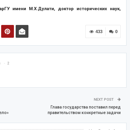
рГУ имени М.Х.Дулати, доктор исторических наук,
433
0
s
2
NEXT POST
ь
Глава государства поставил перед
ело»
правительством конкретные задачи