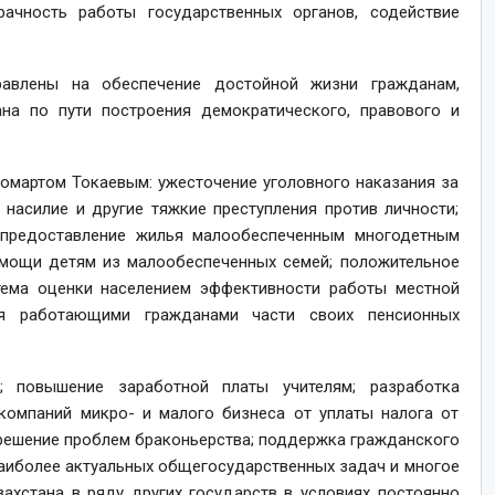
рачность работы государственных органов, содействие
равлены на обеспечение достойной жизни гражданам,
на по пути построения демократического, правового и
омартом Токаевым: ужесточение уголовного наказания за
 насилие и другие тяжкие преступления против личности;
 предоставление жилья малообеспеченным многодетным
омощи детям из малообеспеченных семей; положительное
тема оценки населением эффективности работы местной
ия работающими гражданами части своих пенсионных
я; повышение заработной платы учителям; разработка
омпаний микро- и малого бизнеса от уплаты налога от
 решение проблем браконьерства; поддержка гражданского
наиболее актуальных общегосударственных задач и многое
ахстана в ряду других государств в условиях постоянно