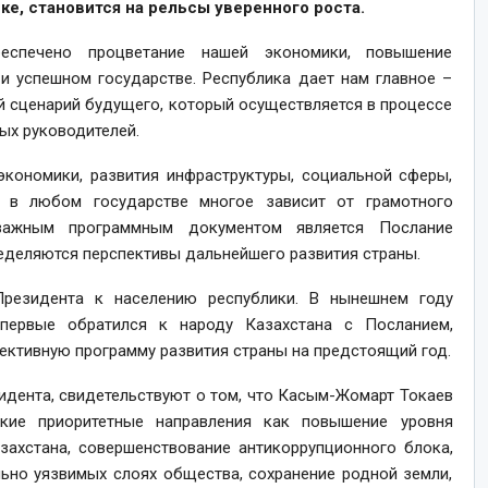
е, становится на рельсы уверенного роста.
спечено процветание нашей экономики, повышение
 и успешном государстве. Республика дает нам главное –
й сценарий будущего, который осуществляется в процессе
ых руководителей.
 экономики, развития инфраструктуры, социальной сферы,
я в любом государстве многое зависит от грамотного
 важным программным документом является Послание
еделяются перспективы дальнейшего развития страны.
резидента к населению республики. В нынешнем году
ервые обратился к народу Казахстана с Посланием,
ктивную программу развития страны на предстоящий год.
идента, свидетельствуют о том, что Касым-Жомарт Токаев
акие приоритетные направления как повышение уровня
захстана, совершенствование антикоррупционного блока,
льно уязвимых слоях общества, сохранение родной земли,