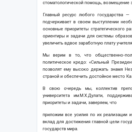
стоматологической помощь, возмещение з
Главный ресурс любого государства — э
подчеркивает в своем выступлении необ
основные приоритеты стратегического р
ориентиры и задачи для системы образова
увеличить вдвое заработную плату учителя
Мы верим в то, что общественно-поли
политическое кредо: «Сильный Президен
позволят ему высоко держать знамя Нез
страной и обеспечить достойное место Ка
В свою очередь мы, коллектив препод
университета им.М.Х.Дулати, поддерж
приоритеты и задачи, заверяем, что
приложим все усилия по их реализации 
вклад для достижения главной цели госуд
государств мира.