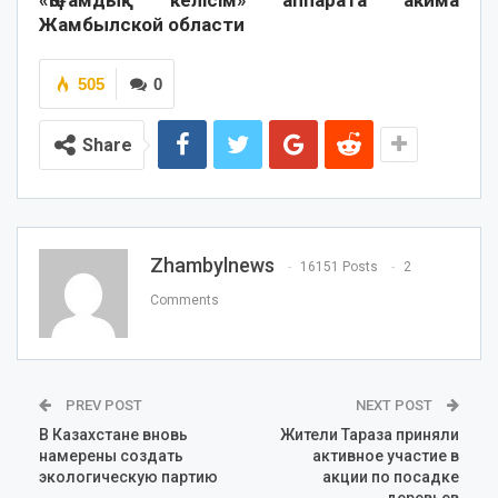
«Қоғамдық келісім» аппарата акима
Жамбылской области
505
0
Share
Zhambylnews
16151 Posts
2
Comments
PREV POST
NEXT POST
В Казахстане вновь
Жители Тараза приняли
намерены создать
активное участие в
экологическую партию
акции по посадке