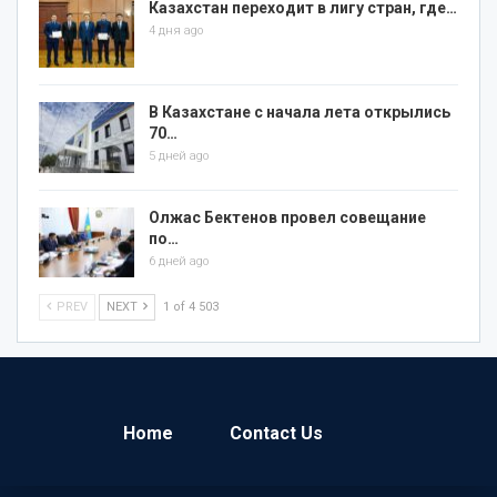
Казахстан переходит в лигу стран, где…
4 дня ago
В Казахстане с начала лета открылись
70…
5 дней ago
Олжас Бектенов провел совещание
по…
6 дней ago
PREV
NEXT
1 of 4 503
Home
Contact Us