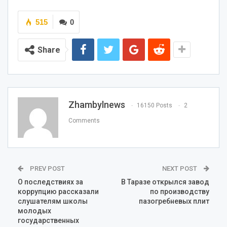
515
0
Share
Zhambylnews
16150 Posts
2
Comments
PREV POST
NEXT POST
О последствиях за
В Таразе открылся завод
коррупцию рассказали
по производству
слушателям школы
пазогребневых плит
молодых
государственных