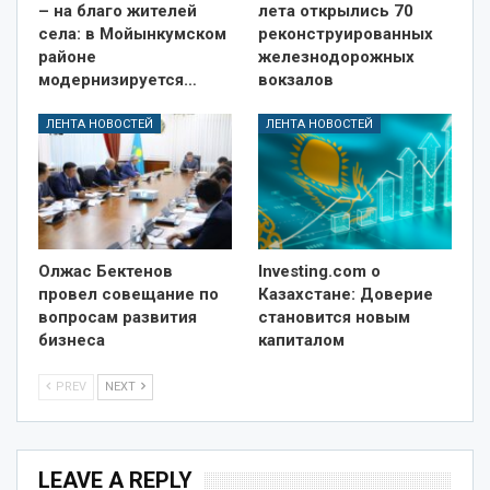
– на благо жителей
лета открылись 70
села: в Мойынкумском
реконструированных
районе
железнодорожных
модернизируется…
вокзалов
ЛЕНТА НОВОСТЕЙ
ЛЕНТА НОВОСТЕЙ
Олжас Бектенов
Investing.com о
провел совещание по
Казахстане: Доверие
вопросам развития
становится новым
бизнеса
капиталом
PREV
NEXT
LEAVE A REPLY