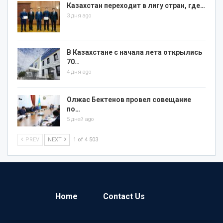
Казахстан переходит в лигу стран, где…
3 дня ago
В Казахстане с начала лета открылись
70…
4 дня ago
Олжас Бектенов провел совещание
по…
5 дней ago
PREV
NEXT
1 of 4 503
Home
Contact Us