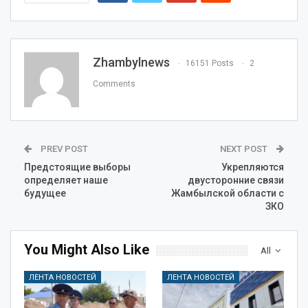
Zhambylnews
16151 Posts
2
Comments
PREV POST
NEXT POST
Предстоящие выборы
Укрепляются
определяет наше
двусторонние связи
будущее
Жамбылской области с
ЗКО
You Might Also Like
All
ЛЕНТА НОВОСТЕЙ
ЛЕНТА НОВОСТЕЙ