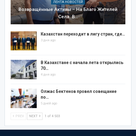
ЛЕНТА НОВОСТЕЙ
Возвращённые Активы – На Благо Жителей
Села: В…
Казахстан переходит в лигу стран, где…
3 дня ago
В Казахстане с начала лета открылись
70…
4 дня ago
Олжас Бектенов провел совещание
по…
5 дней ago
PREV
NEXT
1 of 4 503