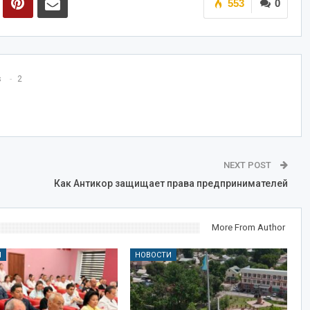
553
0
s
2
NEXT POST
Как Антикор защищает права предпринимателей
More From Author
И
НОВОСТИ