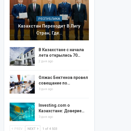
РЕСПУБЛИКА
Казахстан Переходит В Лигу
Стран, Где…
В Казахстане с начала
лета открылись 70…
2 дня ago
Олжас Бектенов провел
совещание по…
3 дня ago
Investing.com о
Казахстане: Доверие…
3 дня ago
PREV
NEXT
1 of 4 503