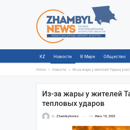
KZ
Новости
В Мире
Общество
Home
Новости
Из-за жары у жителей Тараза уча
Из-за жары у жителей Т
тепловых ударов
On
Июн 19, 2023
By
Zhambylnews