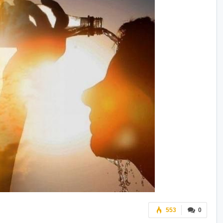
553
0