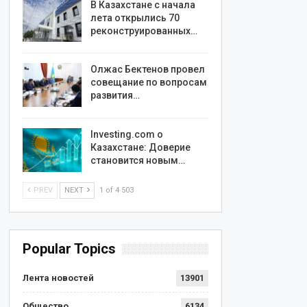
В Казахстане с начала
лета открылись 70
реконструированных…
Олжас Бектенов провел
совещание по вопросам
развития…
Investing.com о
Казахстане: Доверие
становится новым…
PREV
NEXT
1 of 4 503
Popular Topics
Лента новостей
13901
Общество
6134