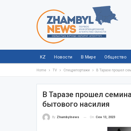
KZ
Новости
В Мире
Общество
Home
TV
Спецрепортажи
В Таразе прошел се
В Таразе прошел семин
бытового насилия
On
Сен 13, 2023
By
Zhambylnews