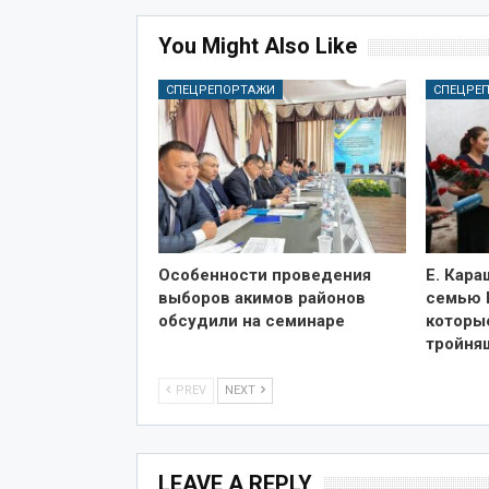
You Might Also Like
СПЕЦРЕПОРТАЖИ
СПЕЦРЕ
Особенности проведения
Е. Кар
выборов акимов районов
семью 
обсудили на семинаре
которы
тройня
PREV
NEXT
LEAVE A REPLY