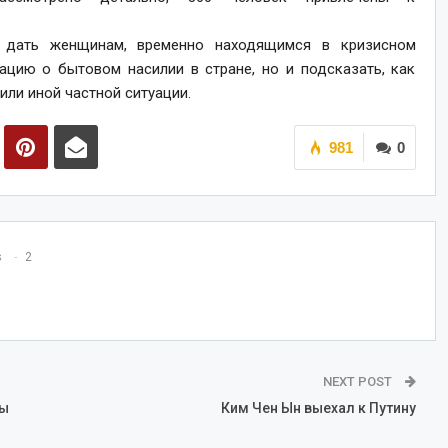
ь дать женщинам, временно находящимся в кризисном
ацию о бытовом насилии в стране, но и подсказать, как
или иной частной ситуации.
981
0
s
2
NEXT POST
ры
Ким Чен Ын выехал к Путину