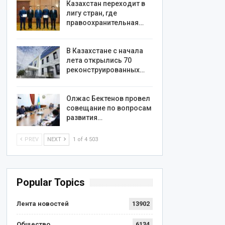
Казахстан переходит в
лигу стран, где
правоохранительная…
В Казахстане с начала
лета открылись 70
реконструированных…
Олжас Бектенов провел
совещание по вопросам
развития…
PREV
NEXT
1 of 4 503
Popular Topics
Лента новостей
13902
Общество
6134