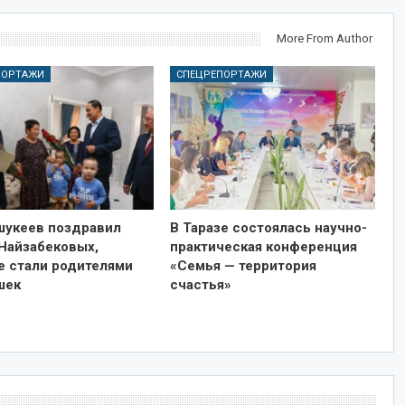
More From Author
ПОРТАЖИ
СПЕЦРЕПОРТАЖИ
ашукеев поздравил
В Таразе состоялась научно-
Найзабековых,
практическая конференция
е стали родителями
«Семья — территория
шек
счастья»