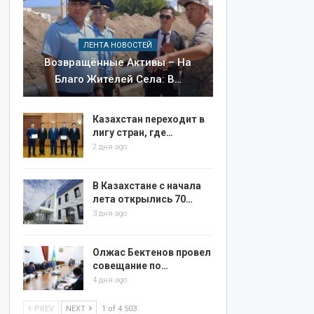
ЛЕНТА НОВОСТЕЙ
Возвращённые Активы – На
Благо Жителей Села: В…
Казахстан переходит в
лигу стран, где…
2 дня ago
В Казахстане с начала
лета открылись 70…
3 дня ago
Олжас Бектенов провел
совещание по…
4 дня ago
PREV
NEXT
1 of 4 503