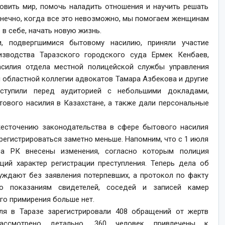
новить мир, помочь наладить отношения и научить решать
онечно, когда все это невозможно, мы помогаем женщинам
 в себе, начать новую жизнь.
, подвергшимися бытовому насилию, приняли участие
изводства Таразского городского суда Ермек Кенбаев,
силия отдела местной полицейской службы управления
 областной коллегии адвокатов Тамара Азбекова и другие
ступили перед аудиторией с небольшими докладами,
тового насилия в Казахстане, а также дали персональные
жесточению законодательства в сфере бытового насилия
регистрироваться заметно меньше. Напомним, что с 1 июля
са РК внесены изменения, согласно которым полиция
щий характер регистрации преступления. Теперь дела об
уждают без заявления потерпевших, а протокол по факту
о показаниям свидетелей, соседей и записей камер
о примирения больше нет.
ля в Таразе зарегистрировали 408 обращений от жертв
ссмотрено детально, 360 человек привлечены к