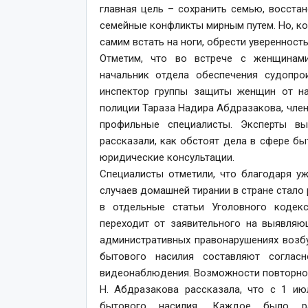
главная цель – сохранить семью, восста
семейные конфликты мирным путем. Но, к
самим встать на ноги, обрести уверенность
Отметим, что во встрече с женщинами
начальник отдела обеспечения судопро
инспектор группы защиты женщин от на
полиции Тараза Надира Абдразакова, член
профильные специалисты. Эксперты вы
рассказали, как обстоят дела в сфере бы
юридические консультации.
Специалисты отметили, что благодаря у
случаев домашней тирании в стране стало 
в отдельные статьи Уголовного кодек
переходит от заявительного на выявляю
административных правонарушениях возб
бытового насилия составляют согласн
видеонаблюдения. Возможности повторног
Н. Абдразакова рассказала, что с 1 ию
бытового насилия. Каждое было ра