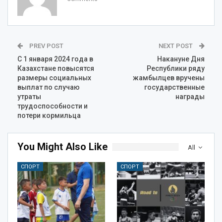
PREV POST
NEXT POST
С 1 января 2024 года в
Накануне Дня
Казахстане повысятся
Республики ряду
размеры социальных
жамбылцев вручены
выплат по случаю
государственные
утраты
награды
трудоспособности и
потери кормильца
You Might Also Like
All
СПОРТ
СПОРТ