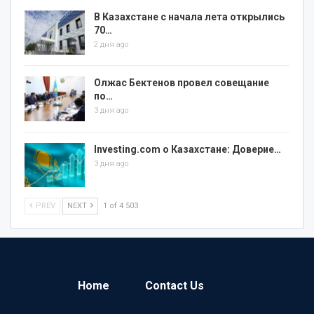
В Казахстане с начала лета открылись
70…
2 дня ago
Олжас Бектенов провел совещание
по…
3 дня ago
Investing.com о Казахстане: Доверие…
3 дня ago
PREV
NEXT
1 of 4 503
Home
Contact Us