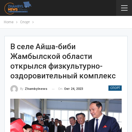
Home
Спорт
В селе Айша-биби
Жамбылской области
открылся физкультурно-
оздоровительный комплекс
СПОРТ
On
Окт 24, 2023
By
Zhambylnews