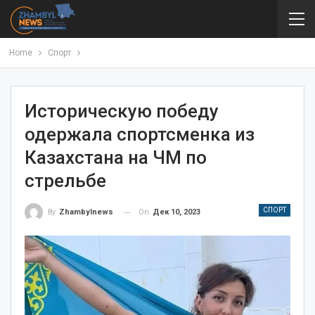
Home
Спорт
Историческую победу
одержала спортсменка из
Казахстана на ЧМ по
стрельбе
СПОРТ
On
Дек 10, 2023
By
Zhambylnews