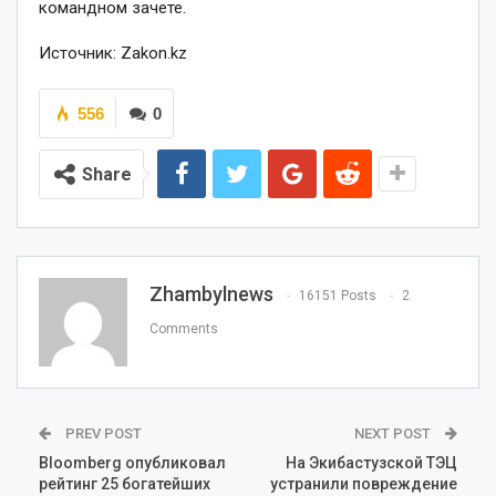
командном зачете.
Источник: Zakon.kz
556
0
Share
Zhambylnews
16151 Posts
2
Comments
PREV POST
NEXT POST
Bloomberg опубликовал
На Экибастузской ТЭЦ
рейтинг 25 богатейших
устранили повреждение