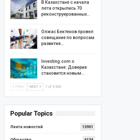
В Казахстане с начала
лета открылись 70
реконструированных…
Олжас Бектенов провел
совещание по вопросам
развития…
Investing.com о
Казахстане: Доверие
становится новым…
PREV
NEXT
1 of 4 503
Popular Topics
Лента новостей
13901
Общество
6134