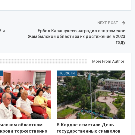
NEXT POST
й и
Ербол Карашукеев наградил спортсменов
Жамбылской области за их достижения в 2023
году
More From Author
И
НОВОСТИ
ылском областном
В Кордае отметили День
 крови торжественно
государственных символов