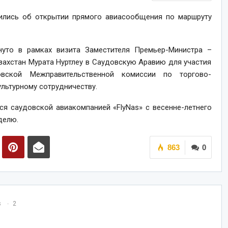
ились об открытии прямого авиасообщения по маршруту
уто в рамках визита Заместителя Премьер-Министра –
захстан Мурата Нуртлеу в Саудовскую Аравию для участия
овской Межправительственной комиссии по торгово-
ультурному сотрудничеству.
я саудовской авиакомпанией «FlyNas» с весенне-летнего
делю.
863
0
s
2