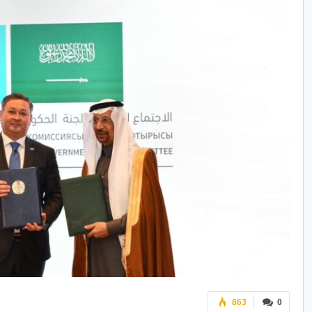
863
0