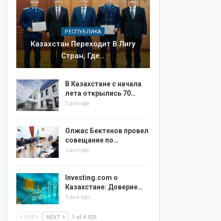
РЕСПУБЛИКА
Казахстан Переходит В Лигу
Стран, Где…
В Казахстане с начала
лета открылись 70…
2 дня ago
Олжас Бектенов провел
совещание по…
3 дня ago
Investing.com о
Казахстане: Доверие…
3 дня ago
PREV
NEXT
1 of 4 503