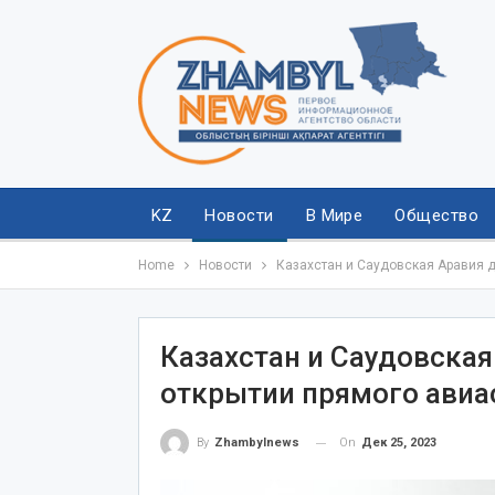
KZ
Новости
В Мире
Общество
Home
Новости
Казахстан и Саудовская Аравия 
Казахстан и Саудовская
открытии прямого ави
On
Дек 25, 2023
By
Zhambylnews