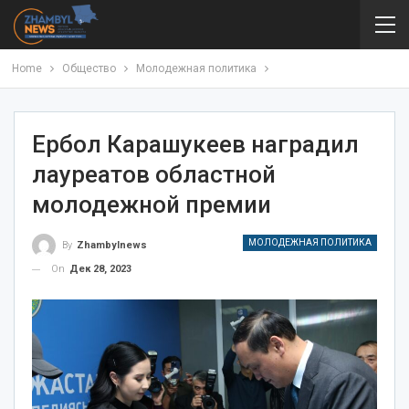
Home
Общество
Молодежная политика
Ербол Карашукеев наградил
лауреатов областной
молодежной премии
МОЛОДЕЖНАЯ ПОЛИТИКА
By
Zhambylnews
On
Дек 28, 2023