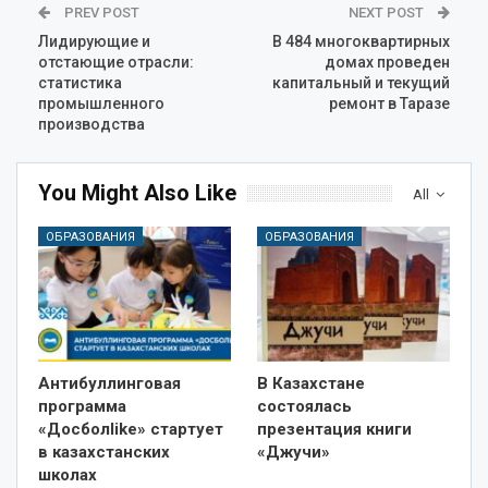
PREV POST
NEXT POST
Лидирующие и
В 484 многоквартирных
отстающие отрасли:
домах проведен
статистика
капитальный и текущий
промышленного
ремонт в Таразе
производства
You Might Also Like
All
ОБРАЗОВАНИЯ
ОБРАЗОВАНИЯ
Антибуллинговая
В Казахстане
программа
состоялась
«Досболlike» стартует
презентация книги
в казахстанских
«Джучи»
школах