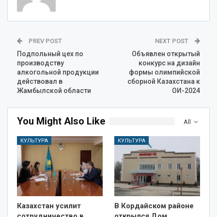
PREV POST
NEXT POST
Подпольный цех по
Объявлен открытый
производству
конкурс на дизайн
алкогольной продукции
формы олимпийской
действовал в
сборной Казахстана к
Жамбылской области
ОИ-2024
You Might Also Like
All
КУЛЬТУРА
КУЛЬТУРА
Казахстан усилит
В Кордайском районе
сотрудничество в
открылся Дом