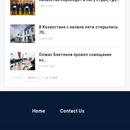
3 дня ago
В Казахстане с начала лета открылись
70…
4 дня ago
Олжас Бектенов провел совещание
по…
5 дней ago
PREV
NEXT
1 of 4 503
Home
Contact Us