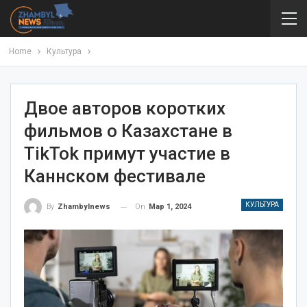
Home
Культура
Двое авторов коротких
фильмов о Казахстане в
TikTok примут участие в
Каннском фестивале
КУЛЬТУРА
On
Мар 1, 2024
By
Zhambylnews