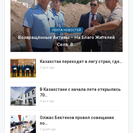
ЛЕНТА НОВОСТЕЙ
Возвращённые Активы – На Благо Жителей
Села: В…
Казахстан переходит в лигу стран, где…
3 дня ago
В Казахстане с начала лета открылись
70…
4 дня ago
Олжас Бектенов провел совещание
по…
5 дней ago